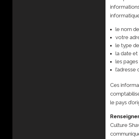
information
informatique
le nom de
votre adre
le type de
la date et 
les pages
l’adresse 
Ces informat
comptabilise
le pays d’ori
Renseigne
Culture Shaw
communiquez