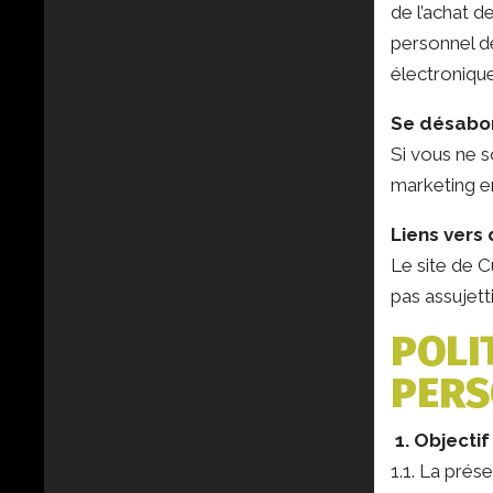
de l’achat d
personnel d
électronique
Se désabo
Si vous ne s
marketing en
Liens vers 
Le site de C
pas assujetti
POLI
PERS
1. Objectif
1.1. La pré