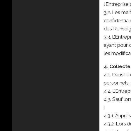
l’Entreprise 
3.2. Les mem
confidential
des Renseign
3.3. L’Entre
ayant pour o
les modifica
4. Collect
4.1. Dans le
personnels.
4.2. L’Entre
4.3. Sauf lo
:
4.3.1. Aupr
4.3.2. Lors 