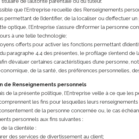
 titulaire de l’autorité parentale ou du tuteur.
possible que l’Entreprise recueille des Renseignements per
 permettant de l’identifier, de la localiser ou d’effectuer un 
tte optique, l’Entreprise s’assure d’informer la personne co
cours à une telle technologie;
oyens offerts pour activer les fonctions permettant d’identifi
s du paragraphe 4.4 des présentes, le profilage s’entend de l
fin d’évaluer certaines caractéristiques d’une personne, no
n économique, de la santé, des préférences personnelles, 
tion de Renseignements personnels
biais de la présente politique, l’Entreprise veille à ce que
comprennent les fins pour lesquelles leurs renseignements 
 consentement de la personne concernée ou, le cas échéant, en
nts personnels aux fins suivantes :
 de la clientèle :
curer des services de divertissement au client;