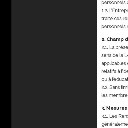
personnels a
1.2. L’Entre
traite ces r
personnels n
2. Champ d
2.1. La prés
sens de la L
applicables
relatifs à l’
ou à l’éduca
2.2. Sans li
les membres 
3. Mesures
3.1. Les Ren
généralemen