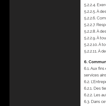
5.2.2.4. Exer
5.2.2.5. À d
5.2.2.6. Com
5.2.2.7. Res
5.2.2.8. À d
5.2.2.9. À 
5.2.2.10. À 
5.2.2.11. À 
6. Commun
6.1. Aux fin
services ains
6.2. L’Entre
6.2.1. Des ti
6.2.2. Les a
6.3. Dans ce