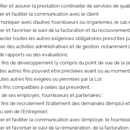
tifier et assurer la prestation continuelle de services de quali
rer et faciliter la communication avec le client;
muniquer avec d’autres fournisseurs ou organismes, le cas é
urer et favoriser le suivi de la facturation et du recouvrement
pecter toutes les autres exigences obligatoires prescrites 
rcer des activités administratives et de gestion, notamment la
de rapports ou des évaluations;
es fins de développement (y compris du point de vue de la sé
outes autres fins pouvant être précisées avant ou au mome
toutes autres fins exigées ou permises par la Loi;
des fins compatibles à celles qui précèdent.
s de ses employés, fournisseurs et partenaires :
es fins de recrutement (traitement des demandes d’emploi et
sein de l’Entreprise);
urer et faciliter la communication avec l’employé, le fourniss
urer et favoriser le suivi de la rémunération, de la facturati