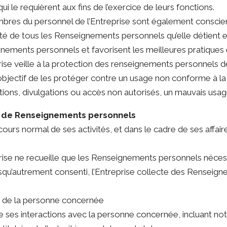
qui le requièrent aux fins de l’exercice de leurs fonctions.
bres du personnel de l’Entreprise sont également conscients
ité de tous les Renseignements personnels qu’elle détient e
ements personnels et favorisent les meilleures pratiques e
prise veille à la protection des renseignements personnels 
bjectif de les protéger contre un usage non conforme à la lé
tions, divulgations ou accès non autorisés, un mauvais usage 
e de Renseignements personnels
 cours normal de ses activités, et dans le cadre de ses affair
prise ne recueille que les Renseignements personnels nécess
rsqu’autrement consenti, l’Entreprise collecte des Renseign
ès de la personne concernée
de ses interactions avec la personne concernée, incluant n