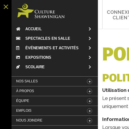
CONNEX
CLIEN
ACCUEIL
SPECTACLES EN SALLE
PO
ÉVÉNEMENTS ET ACTIVITÉS
EXPOSITIONS
SCOLAIRE
POLI
NOS SALLES
Utilisation
À PROPOS
Le présent s
ÉQUIPE
uniquement u
EMPLOIS
Informati
NOUS JOINDRE
Lorsque vou