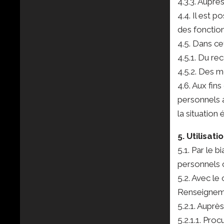
4.3.3. Auprès
4.4. Il est 
des fonctions
4.5. Dans ce
4.5.1. Du re
4.5.2. Des m
4.6. Aux fin
personnels a
la situatio
5. Utilisa
5.1. Par le 
personnels 
5.2. Avec le
Renseigneme
5.2.1. Auprès
5.2.1.1. Pro